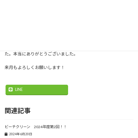
今回は武与釜海岸にて行いました。しばらく定期開催の報告がで
きず、申し訳ありませんでした。
少しずつ寒くなってきている中、まだ太陽の光が温かい中で活動
できました！
今回はBLUESHIPを見てお越しくださった方もいらっしゃいまし
た。本当にありがとうございました。
来月もよろしくお願いします！
LINE
関連記事
ビーチクリーン 2024年度第2回！！
2024年6月20日