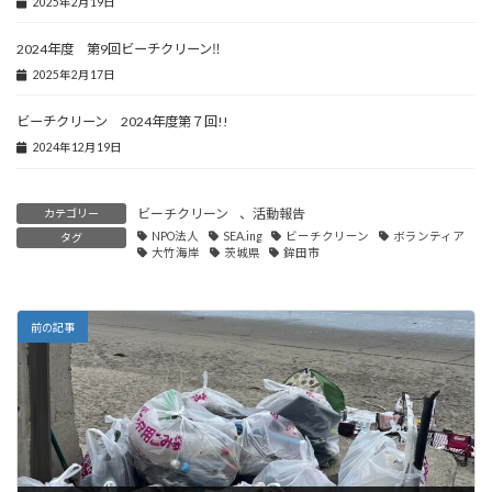
2025年2月19日
2024年度 第9回ビーチクリーン‼
2025年2月17日
ビーチクリーン 2024年度第７回!!
2024年12月19日
ビーチクリーン
、
活動報告
カテゴリー
NPO法人
SEA.ing
ビーチクリーン
ボランティア
タグ
大竹海岸
茨城県
鉾田市
前の記事