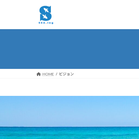
コ
ナ
ン
ビ
テ
ゲ
ン
ー
ツ
シ
へ
ョ
ス
ン
キ
に
ッ
移
プ
動
HOME
ビジョン